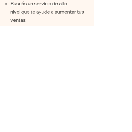
Buscás un servicio de alto
nivel
que te ayude a
aumentar tus
ventas
Buscás una
conexión emocional
entre tu marca y tu público
,
una
historia que inspire e involucre
"Las personas no
compran lo que haces;
compran por qué lo
haces. Y lo que haces
simplemente
demuestra en lo que
crees." - Simon Sinek