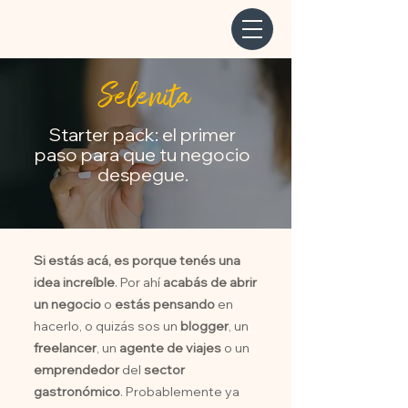
Selenita
Starter pack: el primer
paso para que tu negocio
despegue.
Si estás acá, es porque tenés una
idea increíble
. Por ahí
acabás de abrir
un negocio
o
estás pensando
en
hacerlo, o quizás sos un
blogger
, un
freelancer
, un
agente de viajes
o un
emprendedor
del
sector
gastronómico
. Probablemente ya