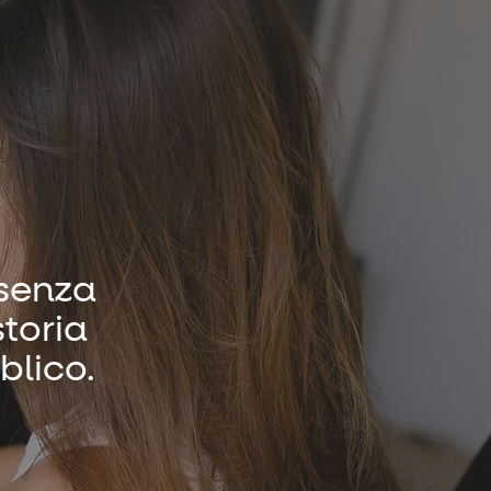
ssenza
storia
blico.