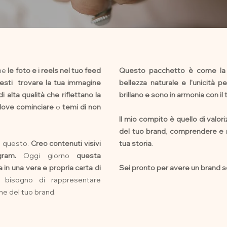
he
le foto e i reels nel tuo feed
Questo pacchetto è come la p
esti trovare la tua immagine
bellezza naturale e l'unicità 
 alta qualità che riflettano la
brillano e sono in armonia con il
 dove cominciare
o
temi di non
Il mio compito è quello di valori
del tuo brand
,
comprendere e ra
i questo.
Creo contenuti visivi
tua storia
.
agram.
Oggi giorno
questa
 in una vera e propria carta di
Sei pronto per avere un brand sc
 bisogno di rappresentare
ne del tuo brand.