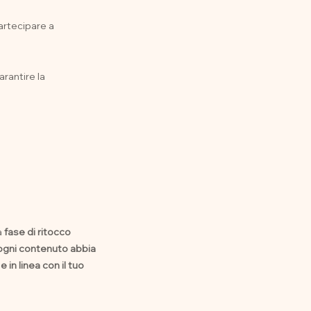
rtecipare a
arantire la
a
fase di ritocco
ogni contenuto abbia
 in linea con il tuo