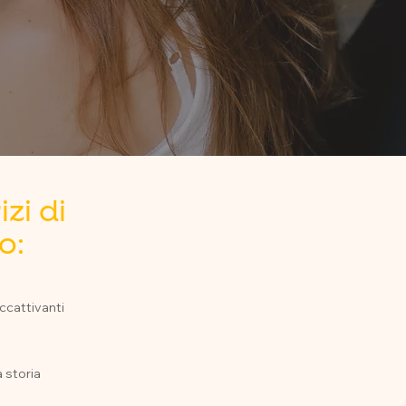
izi di
o:
ccattivanti
 storia