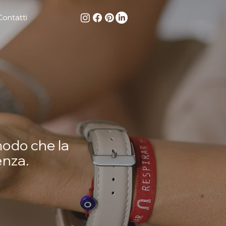
Contatti
modo che la
enza.