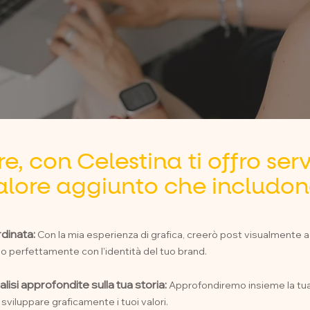
re, con Celestina ti offro serv
alore aggiunto che includon
rdinata:
Con la mia esperienza di grafica, creerò post visualmente a
no perfettamente con l'identità del tuo brand.
lisi approfondite sulla tua storia:
Approfondiremo insieme la tua
sviluppare graficamente i tuoi valori.