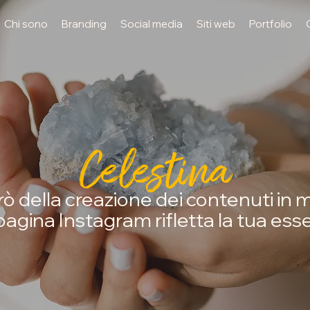
Chi sono
Branding
Social media
Siti web
Portfolio
Celestina
ò della creazione dei contenuti in 
pagina Instagram rifletta la tua ess