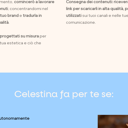
omento,
comincerò a lavorare
Consegna dei contenuti: riceverai
enuti
, concentrandomi nel
link per scaricarli in alta qualità,
 tuo brand
e
tradurla in
utilizzati
sui tuoi canali e nelle tue
ualità
.
comunicazione.
progettati su misura
per
la tua estetica e ciò che
Celestina fa per te se:
t autonomamente