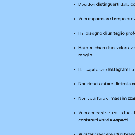
Desideri
distinguerti
dalla
c
Vuoi
risparmiare tempo prezi
Hai
bisogno di un taglio pro
Hai ben chiari i tuoi valori azi
meglio
Hai capito che
Instagram
ha
Non riesci a stare dietro la 
Non vedi l’ora di
massimizza
Vuoi concentrarti sulla tua at
contenuti visivi a esperti
Vuoi far crescere il tuo bra