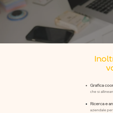
Inolt
v
Grafica coo
che si allinea
Ricerca e ana
aziendale per 